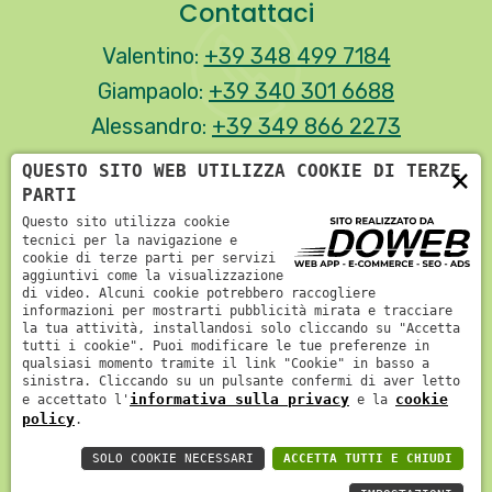
Contattaci
Valentino:
+39 348 499 7184
Giampaolo:
+39 340 301 6688
Alessandro:
+39 349 866 2273
QUESTO SITO WEB UTILIZZA COOKIE DI TERZE
×
PARTI
I nostri social
Questo sito utilizza cookie
tecnici per la navigazione e
cookie di terze parti per servizi
aggiuntivi come la visualizzazione
di video. Alcuni cookie potrebbero raccogliere
Informativa sulla privacy
informazioni per mostrarti pubblicità mirata e tracciare
la tua attività, installandosi solo cliccando su "Accetta
tutti i cookie". Puoi modificare le tue preferenze in
P.IVA: 04027310236
| REA: VR-385614
|
qualsiasi momento tramite il link "Cookie" in basso a
sinistra. Cliccando su un pulsante confermi di aver letto
Cap.Soc.: 4500 €
| C.F.: 04027310236
| Regione
informativa sulla privacy
cookie
e accettato l'
e la
Soc.: Giardinando snc di Andreetta, Roncoletta e
policy
.
Zanoncelli & C.
SOLO COOKIE NECESSARI
ACCETTA TUTTI E CHIUDI