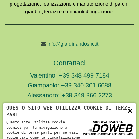
progettazione, realizzazione e manutenzione di parchi,
giardini, terrazze e impianti d'irrigazione.
info@giardinandosnc.it
Contattaci
Valentino:
+39 348 499 7184
Giampaolo:
+39 340 301 6688
Alessandro:
+39 349 866 2273
QUESTO SITO WEB UTILIZZA COOKIE DI TERZE
×
PARTI
I nostri social
Questo sito utilizza cookie
tecnici per la navigazione e
cookie di terze parti per servizi
aggiuntivi come la visualizzazione