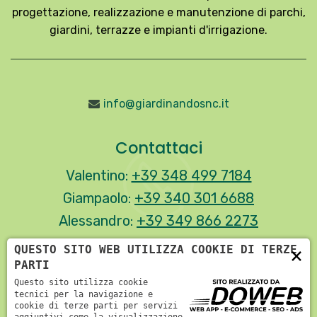
progettazione, realizzazione e manutenzione di parchi,
giardini, terrazze e impianti d'irrigazione.
info@giardinandosnc.it
Contattaci
Valentino:
+39 348 499 7184
Giampaolo:
+39 340 301 6688
Alessandro:
+39 349 866 2273
QUESTO SITO WEB UTILIZZA COOKIE DI TERZE
×
PARTI
I nostri social
Questo sito utilizza cookie
tecnici per la navigazione e
cookie di terze parti per servizi