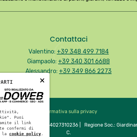
Contattaci
Valentino:
+39 348 499 7184
Giampaolo:
+39 340 301 6688
Alessandro:
+39 349 866 2273
×
PARTI
Informativa sulla privacy
ttività,
kie". Puoi
amite il link
.Soc.: 4500 €
| C.F.: 04027310236
| Regione Soc.: Giardina
te confermi di
C.
 la
cookie policy
.