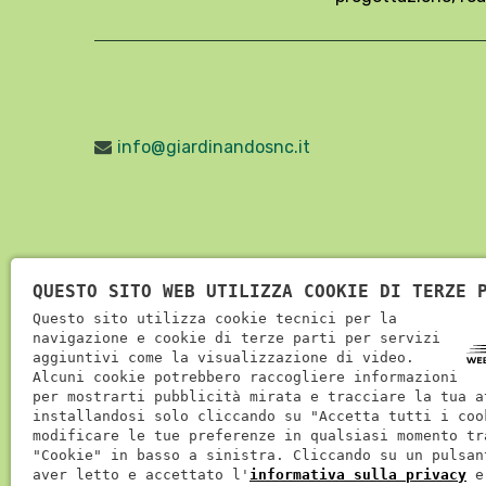
info@giardinandosnc.it
QUESTO SITO WEB UTILIZZA COOKIE DI TERZE 
Questo sito utilizza cookie tecnici per la
navigazione e cookie di terze parti per servizi
aggiuntivi come la visualizzazione di video.
Alcuni cookie potrebbero raccogliere informazioni
per mostrarti pubblicità mirata e tracciare la tua a
installandosi solo cliccando su "Accetta tutti i coo
modificare le tue preferenze in qualsiasi momento tr
P.IVA: 04027310236
| REA: VR-385614
| Cap
"Cookie" in basso a sinistra. Cliccando su un pulsan
aver letto e accettato l'
informativa sulla privacy
e